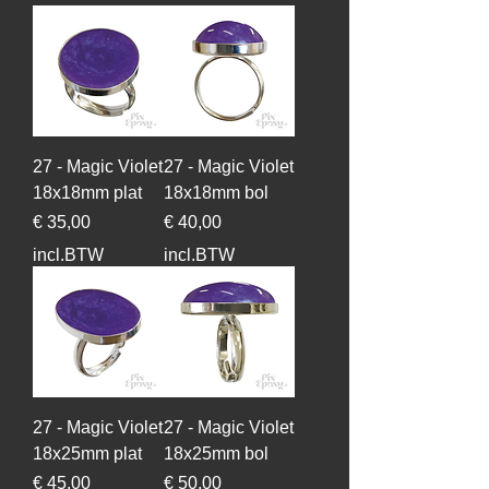
27 - Magic Violet
27 - Magic Violet
18x18mm plat
18x18mm bol
Prijs
Prijs
€ 35,00
€ 40,00
incl.BTW
incl.BTW
27 - Magic Violet
27 - Magic Violet
18x25mm plat
18x25mm bol
Prijs
Prijs
€ 45,00
€ 50,00