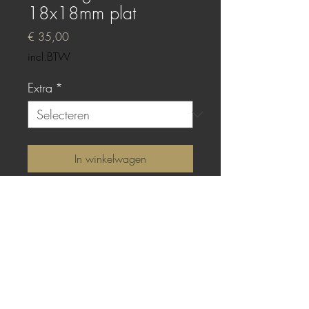
18x18mm plat
Prijs
€ 35,00
incl.BTW
Extra
*
In winkelwagen
Sterling zilver met platte
gieting van Bright Red epoxy.
TOP