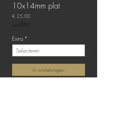
10x14mm plat
Prijs
€ 25,00
incl.BTW
Extra
*
In winkelwagen
Sterling zilver met platte
gieting van True Red epoxy.
TOP