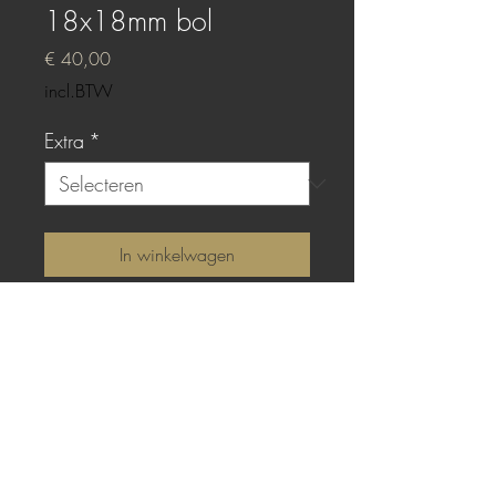
18x18mm bol
Prijs
€ 40,00
incl.BTW
Extra
*
In winkelwagen
Sterling zilver met bolle
gieting van Bronze epoxy.
TOP