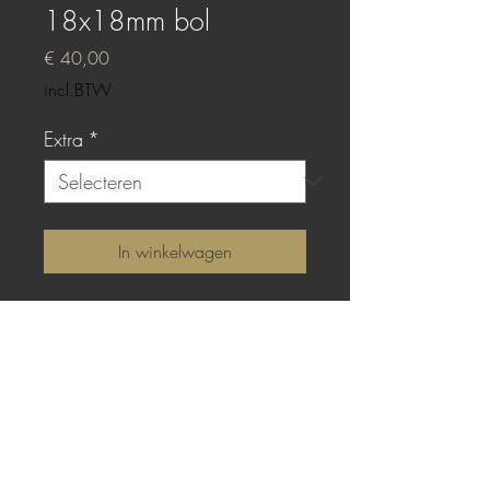
18x18mm bol
Prijs
€ 40,00
incl.BTW
Extra
*
In winkelwagen
Sterling zilver met bolle
gieting van Blackish
Green epoxy.
TOP