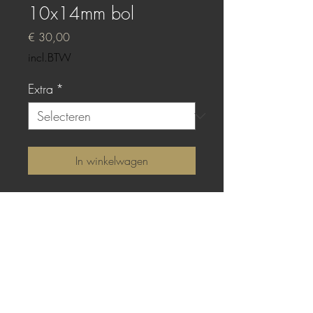
10x14mm bol
Prijs
€ 30,00
incl.BTW
Extra
*
In winkelwagen
Sterling zilver met bolle
gieting van Bronze
Brown epoxy.
TOP