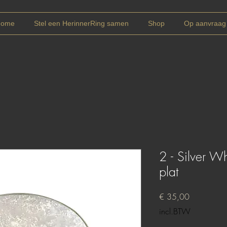
Home
Stel een HerinnerRing samen
Shop
Op aanvraag
2 - Silver 
plat
Prijs
€ 35,00
incl.BTW