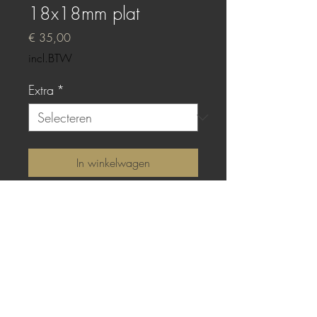
18x18mm plat
Prijs
€ 35,00
incl.BTW
Extra
*
In winkelwagen
Sterling zilver met platte
gieting van Violet Blue epoxy.
TOP