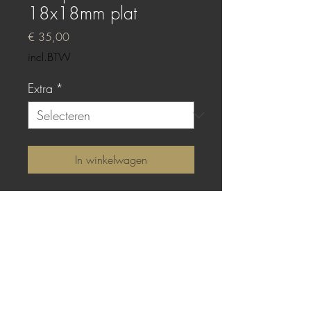
18x18mm plat
Prijs
€ 35,00
incl.BTW
Extra
*
In winkelwagen
Sterling zilver met platte
gieting van Sparkle White
epoxy.
TOP