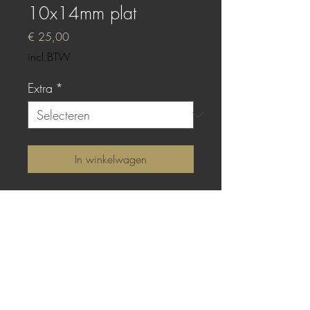
10x14mm plat
Prijs
€ 25,00
incl.BTW
Extra
*
In winkelwagen
Sterling zilver met platte
gieting van Aztek Gold
epoxy.
TOP