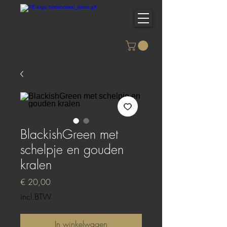
BlackishGreen met
schelpje en gouden
kralen
Prijs
€ 20,00
incl.BTW
In winkelwagen