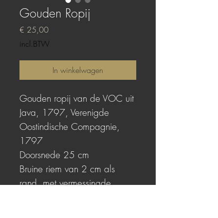
Gouden Ropij
Prijs
€ 25,00
incl.BTW
In winkelwagen
Gouden ropij van de VOC uit
Java, 1797, Verenigde
Oostindische Compagnie,
1797
Doorsnede 25 cm
Bruine riem van 2 cm als
rand, met vermessingde
stoffeernagel
(De gebruikte afbeelding komt