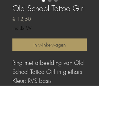
Old School Tattoo Girl
Prijs
€ 12,50
incl.BTW
In winkelwagen
Ring met afbeelding van Old
School Tattoo Girl in giethars
Kleur: RVS basis
Cabochonmaat: 18 x 25 mm
Maat: one size, de ring is
verstelbaar
TOP