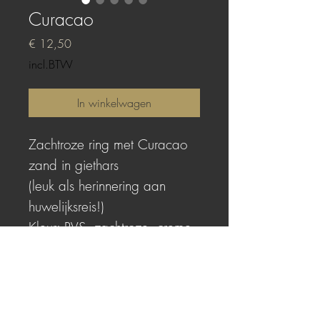
Curacao
Prijs
€ 12,50
incl.BTW
In winkelwagen
Zachtroze ring met Curacao
zand in giethars
(leuk als herinnering aan
huwelijksreis!)
Kleur: RVS, zachtroze, creme
Cabochonmaat: 18 x 25 mm
Maat: one size, de ring is
verstelbaar